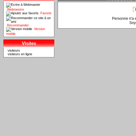
Webmestre
Favoris
Personne n'a 
Soy
Recommander
Version
mobile
Visites
visiteurs
visiteurs en ligne