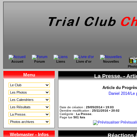
Accueil
Forum
Liens
Livre d'or
Nouvelles
Phot
Menu
La Presse. -
Arti
Article du Progrès
Daniel 2014/Le 
Date de création :
29/05/2014 • 19:03
Dernière modification :
25/11/2016 • 20:02
Catégorie :
La Presse.
Page lue
501 fois
Prévisuali
Webmaster - Infos
Réactions à